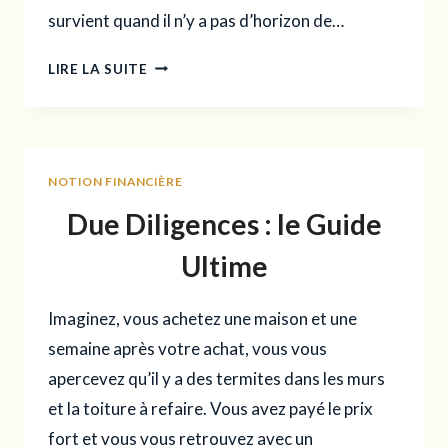
survient quand il n’y a pas d’horizon de…
VALEUR
LIRE LA SUITE
TERMINALE
:
DÉFINITION,
CALCUL
NOTION FINANCIÈRE
ET
EXEMPLES
Due Diligences : le Guide
CONCRETS
Ultime
Imaginez, vous achetez une maison et une
semaine après votre achat, vous vous
apercevez qu’il y a des termites dans les murs
et la toiture à refaire. Vous avez payé le prix
fort et vous vous retrouvez avec un