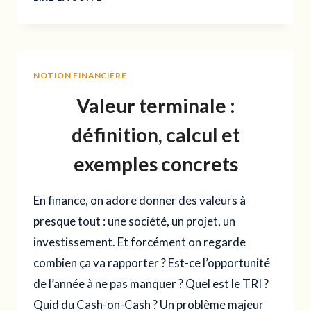
(COMPTE
DE
RÉSULTAT)
:
NOTION FINANCIÈRE
LE
GUIDE
Valeur terminale :
ULTIME
définition, calcul et
exemples concrets
En finance, on adore donner des valeurs à
presque tout : une société, un projet, un
investissement. Et forcément on regarde
combien ça va rapporter ? Est-ce l’opportunité
de l’année à ne pas manquer ? Quel est le TRI ?
Quid du Cash-on-Cash ? Un problème majeur