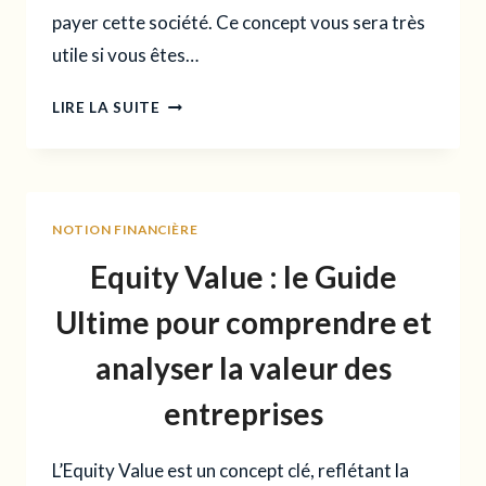
payer cette société. Ce concept vous sera très
utile si vous êtes…
VALEUR
LIRE LA SUITE
D’ENTREPRISE
(ENTERPRISE
VALUE)
NOTION FINANCIÈRE
:
LA
Equity Value : le Guide
FORMULE
ET
Ultime pour comprendre et
SA
analyser la valeur des
SIGNIFICATION
entreprises
L’Equity Value est un concept clé, reflétant la