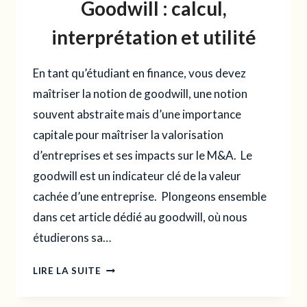
Goodwill : calcul,
TECHNOLOGIES,
MÉDIAS
interprétation et utilité
ET
TÉLÉCOMMUNICATIONS
En tant qu’étudiant en finance, vous devez
maîtriser la notion de goodwill, une notion
souvent abstraite mais d’une importance
capitale pour maîtriser la valorisation
d’entreprises et ses impacts sur le M&A. Le
goodwill est un indicateur clé de la valeur
cachée d’une entreprise. Plongeons ensemble
dans cet article dédié au goodwill, où nous
étudierons sa…
GOODWILL
LIRE LA SUITE
:
CALCUL,