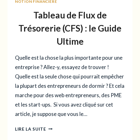
NOTION FINANCIÈRE
:
LE
Tableau de Flux de
GUIDE
ULTIME
Trésorerie (CFS) : le Guide
POUR
Ultime
COMPARER
LES
MÉTHODES
Quelle est la chose la plus importante pour une
DE
entreprise ? Allez-y, essayez de trouver !
VALORISATION
Quelle est la seule chose qui pourrait empêcher
la plupart des entrepreneurs de dormir ? Et cela
marche pour des web entrepreneurs, des PME
et les start-ups. Si vous avez cliqué sur cet
article, je suppose que vous le…
TABLEAU
LIRE LA SUITE
DE