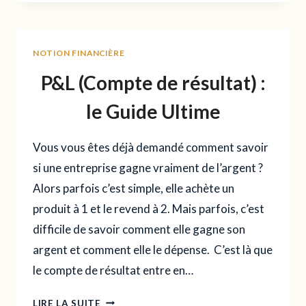
FLUX
DE
TRÉSORERIE
NOTION FINANCIÈRE
(CFS)
:
P&L (Compte de résultat) :
LE
GUIDE
le Guide Ultime
ULTIME
Vous vous êtes déjà demandé comment savoir
si une entreprise gagne vraiment de l’argent ?
Alors parfois c’est simple, elle achète un
produit à 1 et le revend à 2. Mais parfois, c’est
difficile de savoir comment elle gagne son
argent et comment elle le dépense. C’est là que
le compte de résultat entre en…
P&L
LIRE LA SUITE