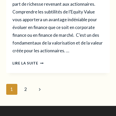
part de richesse revenant aux actionnaires.
Comprendre les subtilités de l’Equity Value
vous apportera un avantage indéniable pour
évoluer en finance que ce soit en corporate
finance ou en finance de marché. C’est un des
fondamentaux de la valorisation et de la valeur
créée pour les actionnaires. …
EQUITY
LIRE LA SUITE
VALUE
:
LE
GUIDE
Navigation
Page
1
2
ULTIME
de
suivante
POUR
COMPRENDRE
page
ET