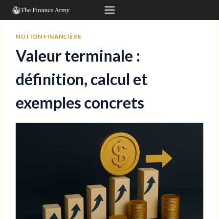
Aller
au
contenu
NOTION FINANCIÈRE
Valeur terminale :
définition, calcul et
exemples concrets