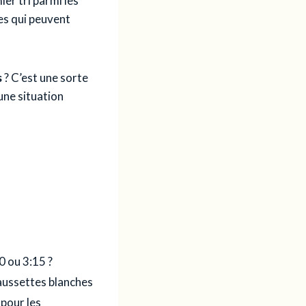
ier tri parmi les
es qui peuvent
s
? C’est une sorte
une situation
30 ou 3:15 ?
aussettes blanches
 pour les