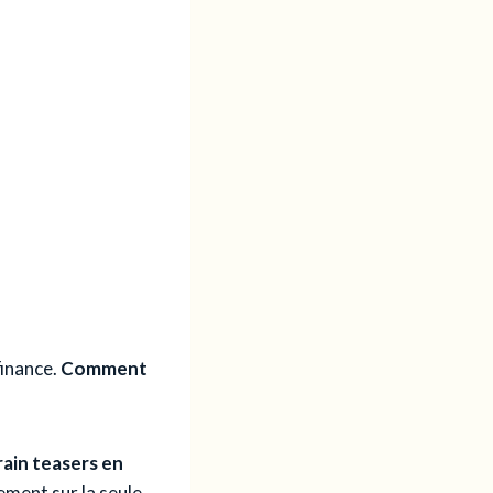
finance.
Comment
rain teasers en
ement sur la seule