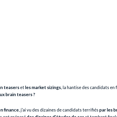
in teasers
et
les market sizings
, la hantise des candidats en 
ux brain teasers ?
en finance
, j’ai vu des dizaines de candidats terrifiés
par les b
ns ont préparé
des dizaines d’études de cas
et tombent final