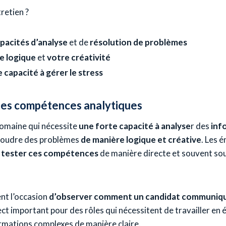
tretien ?
pacités d’analyse
et de
résolution de problèmes
e logique
et
votre créativité
 capacité à gérer le stress
tes compétences analytiques
omaine qui nécessite
une forte capacité à analyse
r des
inf
soudre des problèmes
de manière logique et créative
. Les 
tester ces compétences
de manière directe et souvent so
ent l’occasion
d’observer comment un candidat communiqu
ect important pour des rôles qui nécessitent de travailler en 
rmations complexes de manière claire.