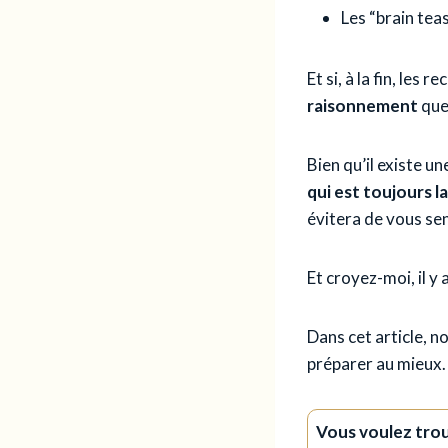
Les “brain tea
Et si, à la fin, les
raisonnement
que
Bien qu’il existe un
qui est toujours 
évitera de vous sen
Et croyez-moi, il y
Dans cet article, 
préparer au mieux.
Vous voulez tro