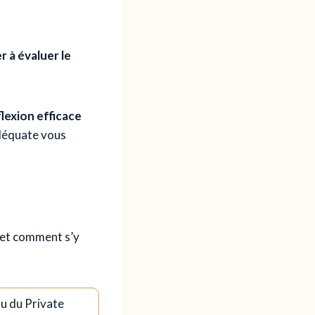
r à évaluer le
flexion efficace
adéquate vous
s et comment s’y
ou du Private