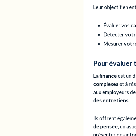
Leur objectif en en
Évaluer vos
ca
Détecter
votr
Mesurer
votre
Pour évaluer 
La finance
est un d
complexes
et à ré
aux employeurs de
des entretiens
.
Ils offrent égalem
de pensée
, un asp
présenter des info