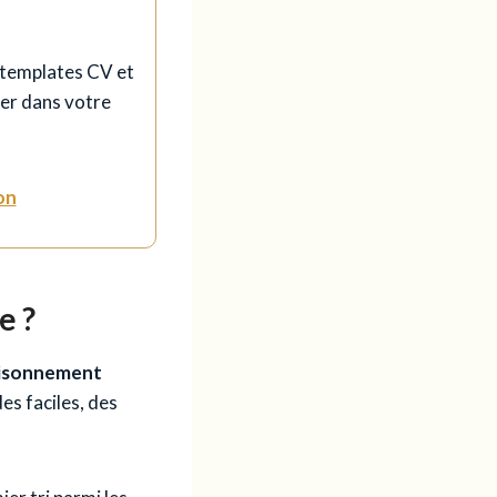
templates CV et
der dans votre
on
e ?
isonnement
des faciles, des