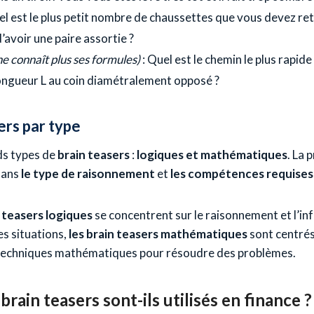
el est le plus petit nombre de chaussettes que vous devez reti
’avoir une paire assortie ?
 ne connaît plus ses formules)
: Quel est le chemin le plus rapide
ongueur L au coin diamétralement opposé ?
ers par type
nds types de
brain teasers
:
logiques et mathématiques
. La 
dans
le type de raisonnement
et
les compétences requises
n teasers logiques
se concentrent sur le raisonnement et l’in
es situations,
les brain teasers mathématiques
sont centrés 
 techniques mathématiques pour résoudre des problèmes.
brain teasers sont-ils utilisés en finance ?