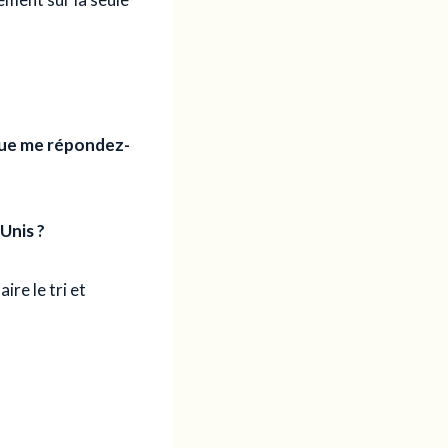
.
 que me répondez-
Unis ?
aire le tri et