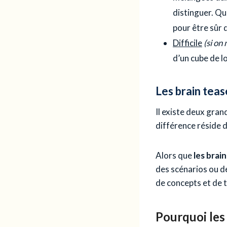
distinguer. Qu
pour être sûr d
Difficile
(si on
d’un cube de l
Les brain teas
Il existe deux gra
différence réside 
Alors que
les brai
des scénarios ou d
de concepts et de
Pourquoi les 