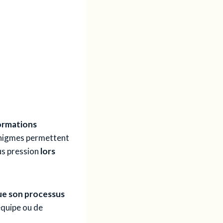
ormations
énigmes permettent
us pression
lors
e son processus
équipe ou de