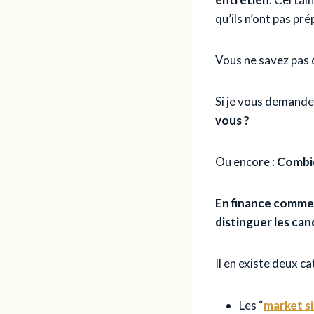
qu’ils n’ont pas pr
Vous ne savez pas d
Si je vous demande
vous ?
Ou encore :
Combie
En finance comme 
distinguer les can
Il en existe deux ca
Les “
market si