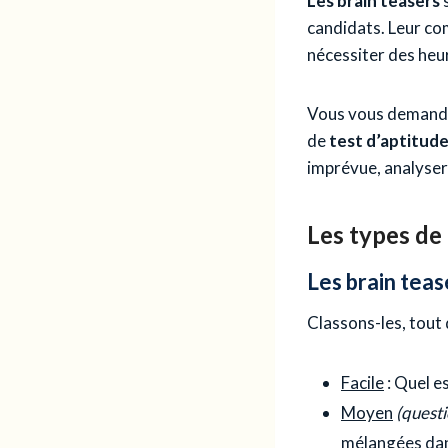
Les brain teasers
candidats. Leur co
nécessiter des heur
Vous vous deman
de
test d’aptitud
imprévue, analyser 
Les types de 
Les brain teas
Classons-les, tout d
Facile
: Quel es
Moyen
(questi
mélangées dans