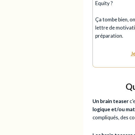
Equity ?
Ça tombe bien, on
lettre de motivat
préparation.
J
Qu
Un brain teaser
c’
logique et/ou ma
compliqués, des cou