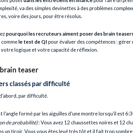
sont posés
dans les entretiens en finance
pour faire un prem
mplexité, va des simples devinettes à des problèmes complex
es, voire des jours, pour être résolus.
dez
pourquoi les recruteurs aiment poser des brain teaser
e
comme
le test de QI
pour évaluer des compétences : gérer 
votre logique et votre capacité de réflexion.
brain teaser
ers classés par difficulté
’abord, par difficulté.
t l’angle formé par les aiguilles d’une montre lorsqu’il est 6:
on de probabilité)
: Vous avez 12 chaussettes noires et 12 ch
 un tiroir. Vous vous êtes levé très tôt et il fait trop sombre