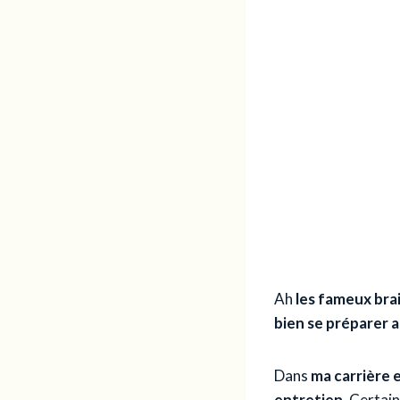
Ah
les fameux bra
bien se préparer a
Dans
ma carrière 
entretien
. Certai